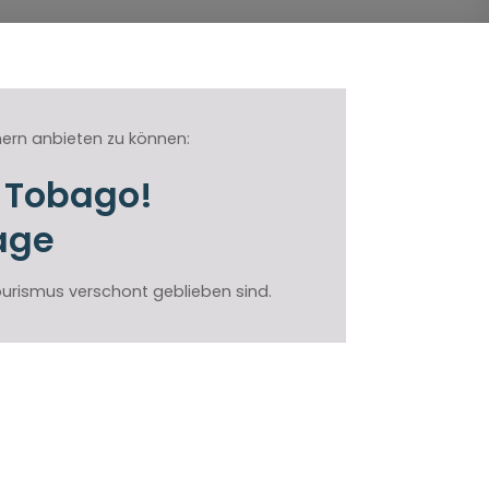
mern anbieten zu können:
& Tobago!
age
tourismus verschont geblieben sind.