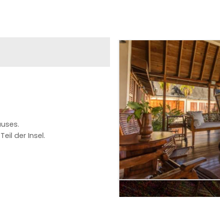
auses.
il der Insel.