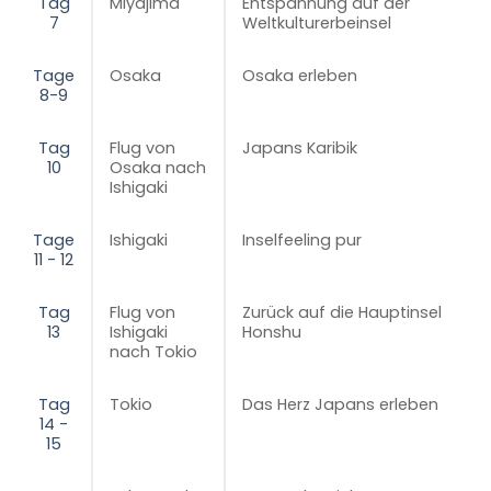
Tag
Miyajima
Entspannung auf der
7
Weltkulturerbeinsel
Tage
Osaka
Osaka erleben
8-9
Tag
Flug von
Japans Karibik
10
Osaka nach
Ishigaki
Tage
Ishigaki
Inselfeeling pur
11 - 12
Tag
Flug von
Zurück auf die Hauptinsel
13
Ishigaki
Honshu
nach Tokio
Tag
Tokio
Das Herz Japans erleben
14 -
15