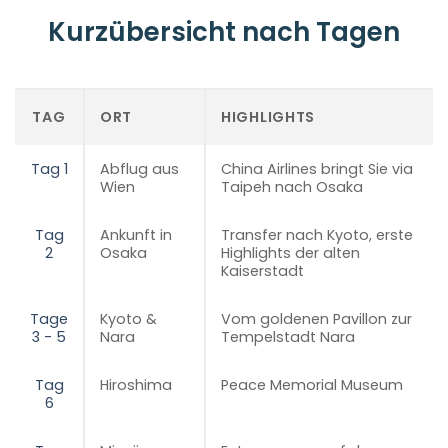
Kurzübersicht nach Tagen
TAG
ORT
HIGHLIGHTS
Tag 1
Abflug aus
China Airlines bringt Sie via
Wien
Taipeh nach Osaka
Tag
Ankunft in
Transfer nach Kyoto, erste
2
Osaka
Highlights der alten
Kaiserstadt
Tage
Kyoto &
Vom goldenen Pavillon zur
3 - 5
Nara
Tempelstadt Nara
Tag
Hiroshima
Peace Memorial Museum
6