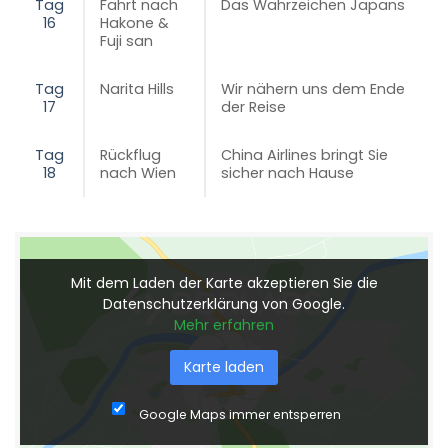
Tag
Fahrt nach
Das Wahrzeichen Japans
16
Hakone &
Fuji san
Tag
Narita Hills
Wir nähern uns dem Ende
17
der Reise
Tag
Rückflug
China Airlines bringt Sie
18
nach Wien
sicher nach Hause
Mit dem Laden der Karte akzeptieren Sie die
Datenschutzerklärung von Google.
Mehr erfahren
Karte laden
Google Maps immer entsperren