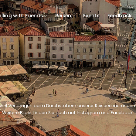
lling with Friends
Reisen
Events
Feedback
Viel Vergnügen beim Durchstöbern unserer Reiseerinnerungen
Weitere Bilder finden Sie auch auf Instagram und Facebook.