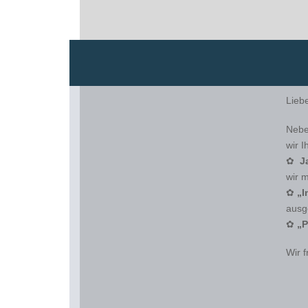
Lieb
Nebe
wir I
✿
J
wir 
✿
„I
ausg
✿
„P
Wir 