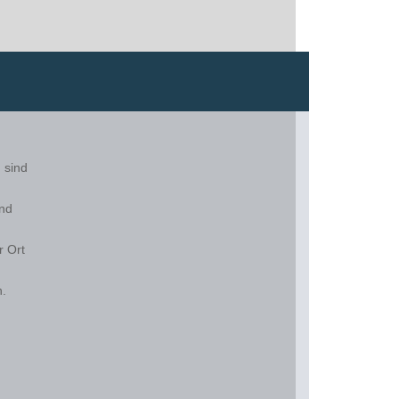
“
sind
ind
r Ort
n.