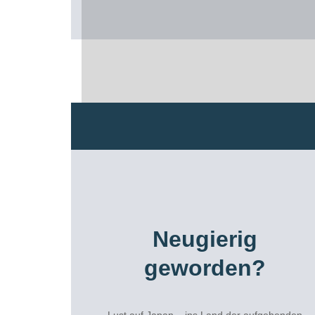
Neugierig
geworden?
Lust auf Japan – ins Land der aufgehenden